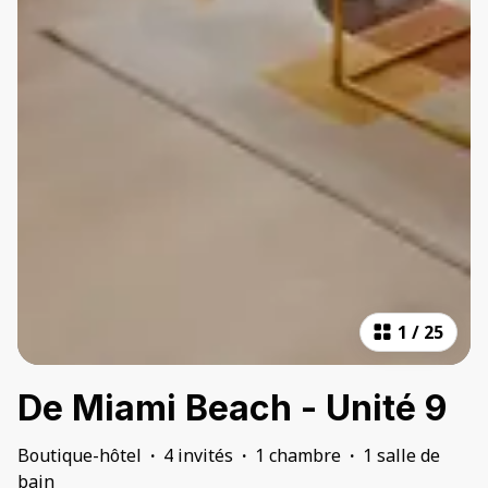
1
/
25
De Miami Beach - Unité 9
Boutique-hôtel
·
4 invités
·
1 chambre
·
1 salle de
bain